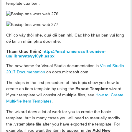
template của bạn.
Chỉ có vậy thôi nhé, quá dễ bạn nhỉ.
Các khó khăn bạn vui lòng
để lại tin nhắn phía dưới nhé.
Tham khảo thêm:
https://msdn.microsoft.com/en-
us/library/tsyyf0yh.aspx
The new home for Visual Studio documentation is
Visual Studio
2017 Documentation
on docs.microsoft.com.
The steps in the first procedure of this topic show you how to
create an item template by using the
Export Template
wizard.
If your template will consist of multiple files, see
How to: Create
Multi-file Item Templates
.
The wizard does a lot of work for you to create the basic
template, but in many cases you will need to manually modify
the .vstemplate file after you have exported the template. For
example, if you want the item to appear in the
Add New