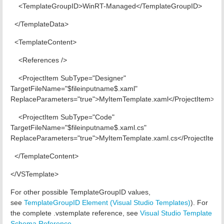
<TemplateGroupID>WinRT-Managed</TemplateGroupID>
</TemplateData>
<TemplateContent>
<References />
<ProjectItem SubType="Designer"
TargetFileName="$fileinputname$.xaml"
ReplaceParameters="true">MyItemTemplate.xaml</ProjectItem>
<ProjectItem SubType="Code"
TargetFileName="$fileinputname$.xaml.cs"
ReplaceParameters="true">MyItemTemplate.xaml.cs</ProjectItem
</TemplateContent>
</VSTemplate>
For other possible TemplateGroupID values,
see
TemplateGroupID Element (Visual Studio Templates)
). For
the complete .vstemplate reference, see
Visual Studio Template
Schema Reference