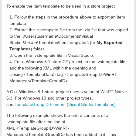
To enable the item template to be used in a store project
Follow the steps in the procedure above to export an item
template.
Extract the .vstemplate file from the .zip file that was copied
to the ..\Users\
username
\Documents\Visual
Studio
Version
\Templates\ItemTemplates\ (or
My Exported
Templates
) folder.
Open the .vstemplate file in Visual Studio.
For a Windows 8.1 store C# project, in the .vstemplate file,
add the following XML within the opening and
closing <TemplateData> tag: <TemplateGroupID>WinRT-
Managed</TemplateGroupID>.
A C++ Windows 8.1 store project uses a value of WinRT-Native-
6.3. For Windows 10 and other project types,
see
TemplateGroupID Element (Visual Studio Templates)
.
The following example shows the entire contents of a
.vstemplate file after the line of
XML <TemplateGroupID>WinRT-
Managed</TemplateGroupID> has been added to it. This