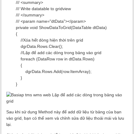
/// <summary>
/// Write datatable to gridview
/// </summary>
/// <param name="dtData"></param>
private void ShowDataToGrid(DataTable dtData)
{
//Xóa hết dòng hiện thời trên grid
dgrData.Rows.Clear();
//Lặp để add các dòng trong bảng vào grid
foreach (DataRow row in dtData.Rows)
{
dgrData.Rows.Add(row.ItemArray);
}
}
Sau khi sử dụng Method này để add dữ liệu từ bảng của bạn
vào grid, bạn có thể xem và chỉnh sửa dữ liệu thoải mái và lưu
lại.