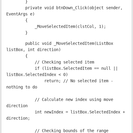
}
private void btnDown_Click(object sender,
EventArgs e)
{
_MoveSelectedItem(clstCol, 1);
}
public void _MoveSelectedItem(ListBox
listBox, int direction)
{
// Checking selected item
if (listBox.SelectedItem == null ||
listBox.SelectedIndex < 0)
return; // No selected item -
nothing to do
// Calculate new index using move
direction
int newIndex = listBox.SelectedIndex +
direction;
// Checking bounds of the range