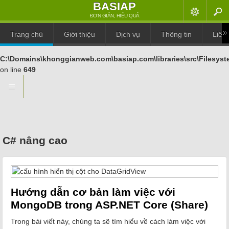
BASIAP
Warning
: is_file(): File name is longer than the maximum allowed path
ĐƠN GIẢN, HIỆU QUẢ
length on this platform (260):
Trang chủ
Giới thiệu
Dịch vụ
Thông tin
Liên 
C:\Domains\khonggianweb.com\basiap.com\data:image\png;b
in
C:\Domains\khonggianweb.com\basiap.com\libraries\src\Filesyst
on line
649
C# nâng cao
Hướng dẫn cơ bản làm việc với
MongoDB trong ASP.NET Core (Share)
Trong bài viết này, chúng ta sẽ tìm hiểu về cách làm việc với