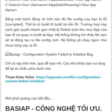
C:\Users\<Your Username>\AppData\Roaming\<Your App
Name>
Bằng một hành động vô tình nào đó file config của bạn bị lỗi
(corrupted). Thế là cứ build đi build lại vẫn lỗi. Trường hợp này
cách giải quyết nhanh gọn nhất là Delete luôn thư mục App của
bạn đi và quay ra build lại App. Hệ thống không tìm thấy file tạm
sẽ tự động tạo ra file config mới. Hệ thống sẽ chạy ngon như
chưa từng xảy ra lỗi.
Chỉ có vậy thôi nhé, quá dễ bạn nhỉ.
Các khó khăn bạn vui lòng
để lại tin nhắn phía dưới nhé.
Tham khảo thêm:
https://appuals.com/fix-configuration-
system-failed-initialize/
Một phút quảng cáo bắt đầu....
BASIAP - CÔNG NGHỆ TỐI ƯU.