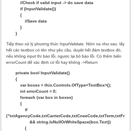
//Check if valid input -> do save data
if (InputValidate())
{
//Save data
}
}
Tiếp theo xử lý phương thức InputValidate. Nôm na như sau: lấy
hết các textbox có tên như yêu cầu, duyệt hết đám textbox đó,
nếu không input thì báo lỗi, ngược lại bỏ báo lỗi. Có thêm biến
errorCount để xác định có lỗi hay không ->Return
private bool InputValidate()
{
var boxes = this.Controls.OfType<TextBox>();
int errorCount = 0;
foreach (var box in boxes)
{
if
("txtAgencyCode,txtCarrierCode,txtCneeCode,txtTerm,txtFre
&& string.IsNullOrWhiteSpace(box.Text))
{