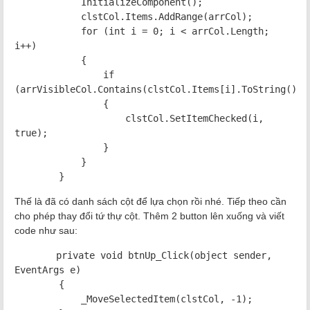
InitializeComponent();
clstCol.Items.AddRange(arrCol);
for (int i = 0; i < arrCol.Length;
i++)
{
if
(arrVisibleCol.Contains(clstCol.Items[i].ToString()))
{
clstCol.SetItemChecked(i,
true);
}
}
}
Thế là đã có danh sách cột để lựa chọn rồi nhé. Tiếp theo cần
cho phép thay đổi tứ thự cột. Thêm 2 button lên xuống và viết
code như sau:
private void btnUp_Click(object sender,
EventArgs e)
{
_MoveSelectedItem(clstCol, -1);