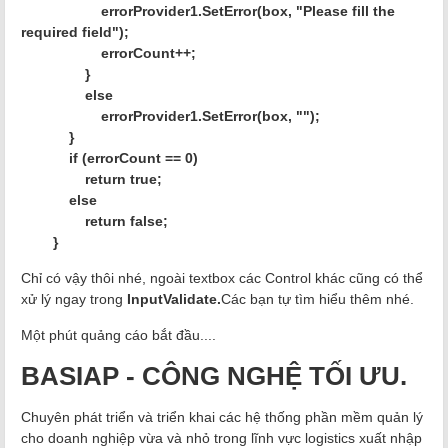
errorProvider1.SetError(box, "Please fill the
required field");
errorCount++;
}
else
errorProvider1.SetError(box, "");
}
if (errorCount == 0)
return true;
else
return false;
}
Chỉ có vậy thôi nhé, ngoài textbox các Control khác cũng có thể
xử lý ngay trong
InputValidate.
Các bạn tự tìm hiểu thêm nhé.
Một phút quảng cáo bắt đầu....
BASIAP - CÔNG NGHỆ TỐI ƯU.
Chuyên phát triển và triển khai các hệ thống phần mềm quản lý
cho doanh nghiệp vừa và nhỏ trong lĩnh vực logistics xuất nhập