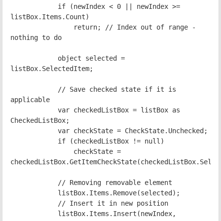
if (newIndex < 0 || newIndex >=
listBox.Items.Count)
return; // Index out of range -
nothing to do
object selected =
listBox.SelectedItem;
// Save checked state if it is
applicable
var checkedListBox = listBox as
CheckedListBox;
var checkState = CheckState.Unchecked;
if (checkedListBox != null)
checkState =
checkedListBox.GetItemCheckState(checkedListBox.Selec
// Removing removable element
listBox.Items.Remove(selected);
// Insert it in new position
listBox.Items.Insert(newIndex,