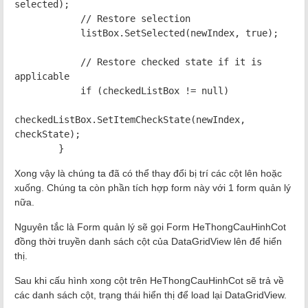
selected);
// Restore selection
listBox.SetSelected(newIndex, true);
// Restore checked state if it is
applicable
if (checkedListBox != null)
checkedListBox.SetItemCheckState(newIndex,
checkState);
}
Xong vậy là chúng ta đã có thể thay đổi bị trí các cột lên hoặc
xuống. Chúng ta còn phần tích hợp form này với 1 form quản lý
nữa.
Nguyên tắc là Form quản lý sẽ gọi Form HeThongCauHinhCot
đồng thời truyền danh sách cột của DataGridView lên để hiển
thị.
Sau khi cấu hình xong cột trên HeThongCauHinhCot sẽ trả về
các danh sách cột, trạng thái hiển thị để load lại DataGridView.