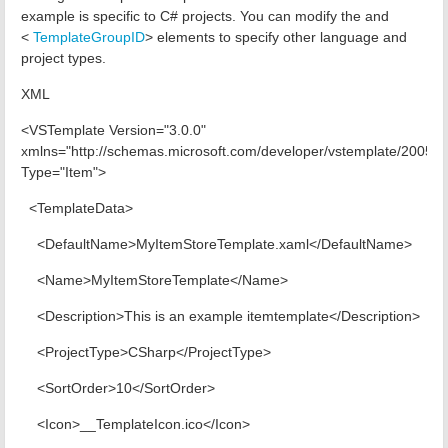
example is specific to C# projects. You can modify the and
<
TemplateGroupID
> elements to specify other language and
project types.
XML
<VSTemplate Version="3.0.0"
xmlns="http://schemas.microsoft.com/developer/vstemplate/2005"
Type="Item">
<TemplateData>
<DefaultName>MyItemStoreTemplate.xaml</DefaultName>
<Name>MyItemStoreTemplate</Name>
<Description>This is an example itemtemplate</Description>
<ProjectType>CSharp</ProjectType>
<SortOrder>10</SortOrder>
<Icon>__TemplateIcon.ico</Icon>