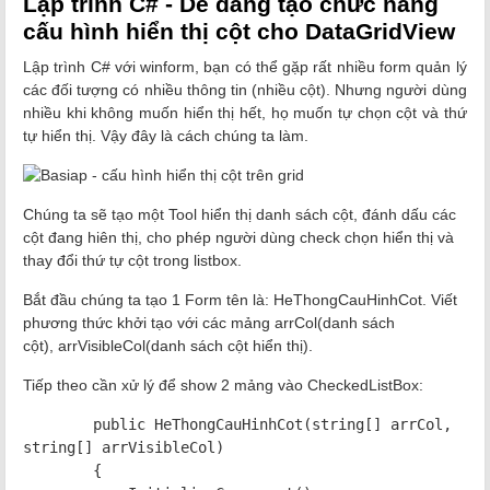
Lập trình C# - Dễ dàng tạo chức năng
cấu hình hiển thị cột cho DataGridView
Lập trình C# với winform, bạn có thể gặp rất nhiều form quản lý
các đối tượng có nhiều thông tin (nhiều cột). Nhưng người dùng
nhiều khi không muốn hiển thị hết, họ muốn tự chọn cột và thứ
tự hiển thị. Vậy đây là cách chúng ta làm.
Chúng ta sẽ tạo một Tool hiển thị danh sách cột, đánh dấu các
cột đang hiên thị, cho phép người dùng check chọn hiển thị và
thay đổi thứ tự cột trong listbox.
Bắt đầu chúng ta tạo 1 Form tên là: HeThongCauHinhCot. Viết
phương thức khởi tạo với các mảng arrCol(danh sách
cột), arrVisibleCol(danh sách cột hiển thị).
Tiếp theo cần xử lý để show 2 mảng vào CheckedListBox:
public HeThongCauHinhCot(string[] arrCol,
string[] arrVisibleCol)
{