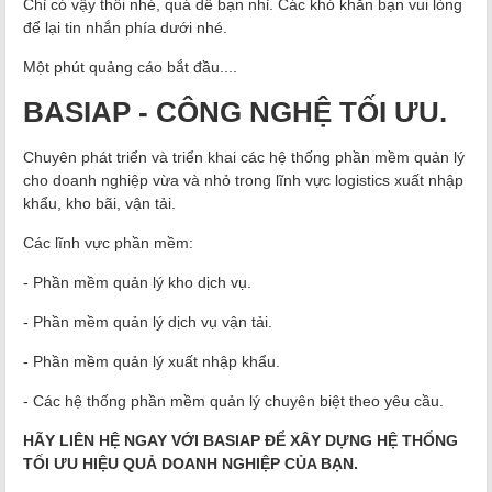
Chỉ có vậy thôi nhé, quá dễ bạn nhỉ.
Các khó khăn bạn vui lòng
để lại tin nhắn phía dưới nhé.
Một phút quảng cáo bắt đầu....
BASIAP - CÔNG NGHỆ TỐI ƯU.
Chuyên phát triển và triển khai các hệ thống phần mềm quản lý
cho doanh nghiệp vừa và nhỏ trong lĩnh vực logistics xuất nhập
khẩu, kho bãi, vận tải.
Các lĩnh vực phần mềm:
- Phần mềm quản lý kho dịch vụ.
- Phần mềm quản lý dịch vụ vận tải.
- Phần mềm quản lý xuất nhập khẩu.
- Các hệ thống phần mềm quản lý chuyên biệt theo yêu cầu.
HÃY LIÊN HỆ NGAY VỚI BASIAP ĐỂ XÂY DỰNG HỆ THỐNG
TỐI ƯU HIỆU QUẢ DOANH NGHIỆP CỦA BẠN.