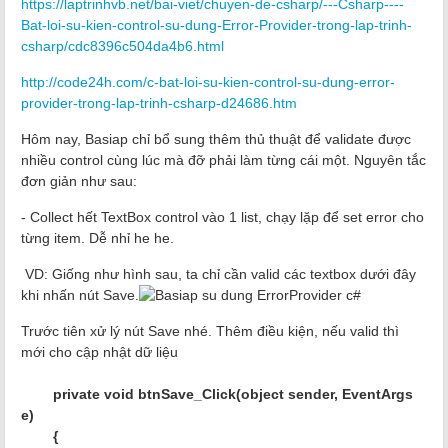
https://laptrinhvb.net/bai-viet/chuyen-de-csharp/---Csharp----
Bat-loi-su-kien-control-su-dung-Error-Provider-trong-lap-trinh-
csharp/cdc8396c504da4b6.html
http://code24h.com/c-bat-loi-su-kien-control-su-dung-error-
provider-trong-lap-trinh-csharp-d24686.htm
Hôm nay, Basiap chỉ bổ sung thêm thủ thuật để validate được
nhiều control cùng lúc mà đỡ phải làm từng cái một. Nguyên tắc
đơn giản như sau:
- Collect hết TextBox control vào 1 list, chạy lặp để set error cho
từng item. Dễ nhỉ he he.
VD: Giống như hình sau, ta chỉ cần valid các textbox dưới đây
khi nhấn nút Save.
Trước tiên xử lý nút Save nhé. Thêm điều kiện, nếu valid thì
mới cho cập nhật dữ liệu
private void btnSave_Click(object sender, EventArgs
e)
{