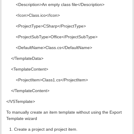
<Description>An empty class file</Description>
<Icon>Class.ico</Icon>
<ProjectType>CSharp</ProjectType>
<ProjectSubType>Office</ProjectSubType>
<DefaultName>Class.cs</DefaultName>
</TemplateData>
<TemplateContent>
<ProjectItem>Class1.cs</ProjectItem>
</TemplateContent>
</VSTemplate>
To manually create an item template without using the Export
Template wizard
Create a project and project item.