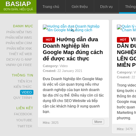
BASIAP
Trang chủ
Giới thiệu
Dịch vụ
Thông 
ĐƠN GIẢN, HIỆU QUẢ
DANH MỤC
PHẦN MỀM TMS
PHẦN MỀM WMS
Hướng dẫn đưa
V
PHẦN MỀM CRM
Doanh Nghiệp lên
DẪN Đ
PHẦN MỀM XNK
Google Map đúng cách
NGHIỆ
THIẾT KẾ WEB
để được xác thực
LÊN G
DỊCH VỤ G-MAP
MIỄN P
VNPAY-QR FREE
Category:
Video
Created:
22 January 2021
Category:
V
THÔNG TIN
Created:
22 
Đưa Doanh Nghiệp lên Google Map
TIỆN ÍCH
là việc vô cùn quan trọng nếu như
Trong vide
KIẾN THỨC
doanh nghiệp của bạn kinh doanh
từng bước 
VIDEO
tại địa chỉ cụ thể. Điều này còn có tác
thông tin d
QUY TRÌNH
dụng tốt cho SEO Website và tiếp
Google map
cận các khách hàng ở xung quanh
bước quan 
LIÊN KẾT
bạn.
Marketing h
FACEBOOK
phương.
YOUTUBE
More
Hits:
3825
TWITTER
Hits:
3479