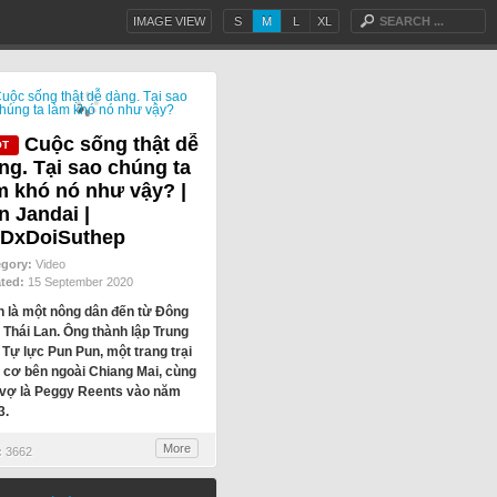
IMAGE VIEW
S
M
L
XL
Cuộc sống thật dễ
ng. Tại sao chúng ta
m khó nó như vậy? |
n Jandai |
DxDoiSuthep
egory:
Video
ted:
15 September 2020
n là một nông dân đến từ Đông
 Thái Lan. Ông thành lập Trung
 Tự lực Pun Pun, một trang trại
 cơ bên ngoài Chiang Mai, cùng
 vợ là Peggy Reents vào năm
3.
More
:
3662