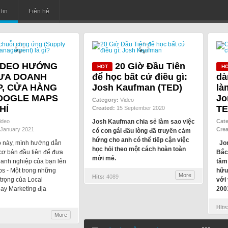
tin
Liên hệ
IDEO HƯỚNG
20 Giờ Đầu Tiên
ƯA DOANH
để học bất cứ điều gì:
dà
P, CỬA HÀNG
Josh Kaufman (TED)
là
OOGLE MAPS
Jo
Category:
Video
HÍ
TE
Created:
15 September 2020
ideo
Josh Kaufman chia sẻ làm sao việc
Cat
January 2021
Crea
có con gái đầu lòng đã truyền cảm
hứng cho anh có thể tiếp cận việc
o này, mình hướng dẫn
Jo
học hỏi theo một cách hoàn toàn
cơ bản đầu tiên để đưa
Bắc
mới mẻ.
oanh nghiệp của bạn lên
tâm
s - Một trong những
hữu
More
Hits:
4089
trọng của Local
với
ay Marketing địa
200
Hits
More