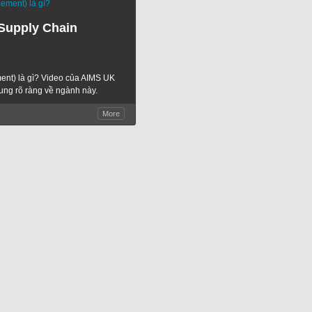
Supply Chain
nt) là gì? Video của AIMS UK
dung rõ ràng về ngành này.
More