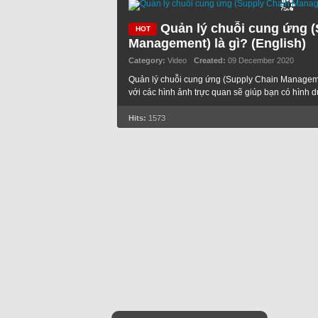
Quản lý chuỗi cung ứng (
Management) là gì? (English)
Category:
Video
Created:
09 December 2020
Quản lý chuỗi cung ứng (Supply Chain Manageme
với các hình ảnh trực quan sẽ giúp bạn có hình 
Hits:
1573