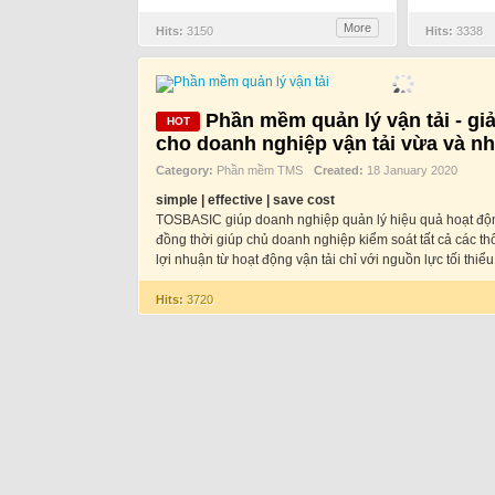
More
Hits:
3150
Hits:
3338
Phần mềm quản lý vận tải - giả
cho doanh nghiệp vận tải vừa và n
Category:
Phần mềm TMS
Created:
18 January 2020
simple | effective | save cost
TOSBASIC giúp doanh nghiệp quản lý hiệu quả hoạt độn
đồng thời giúp chủ doanh nghiệp kiểm soát tất cả các thô
lợi nhuận từ hoạt động vận tải chỉ với nguồn lực tối thiểu
Hits:
3720