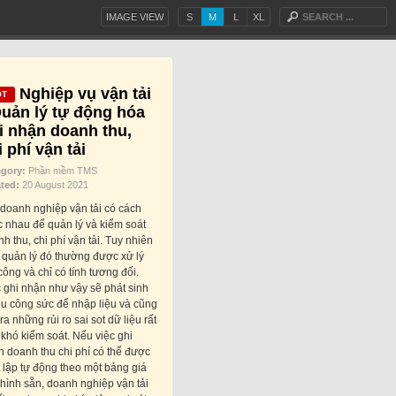
IMAGE VIEW
S
M
L
XL
Nghiệp vụ vận tải
Quản lý tự động hóa
i nhận doanh thu,
i phí vận tải
egory:
Phần mềm TMS
ted:
20 August 2021
doanh nghiệp vận tải có cách
 nhau để quản lý và kiểm soát
h thu, chi phí vận tải. Tuy nhiên
 quản lý đó thường được xử lý
công và chỉ có tính tương đối.
 ghi nhận như vậy sẽ phát sinh
u công sức để nhập liệu và cũng
ra những rủi ro sai sot dữ liệu rất
 khó kiểm soát. Nếu việc ghi
 doanh thu chi phí có thể được
t lập tự động theo một bảng giá
hình sẵn, doanh nghiệp vận tải