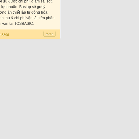
ối ưu được chi phí, giảm sai sót,
 lợi nhuận. Basiap sẽ gợi ý
ng án thiết lập tự động hóa
h thu & chi phí vận tải trên phần
 vận tải TOSBASIC.
More
:
3806