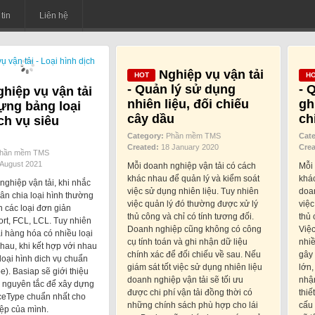
tin
Liên hệ
Nghiệp vụ vận tải
- Quản lý sử dụng
- 
hiệp vụ vận tải
nhiên liệu, đối chiếu
gh
ựng bảng loại
cây dầu
ch
ch vụ siêu
Category:
Phần mềm TMS
Cat
Created:
18 January 2020
Crea
hần mềm TMS
August 2021
Mỗi doanh nghiệp vận tải có cách
Mỗi 
khác nhau để quản lý và kiểm soát
khác
ghiệp vận tải, khi nhắc
việc sử dụng nhiên liệu. Tuy nhiên
doan
ân chia loại hình thường
việc quản lý đó thường được xử lý
việc
n các loại đơn giản
thủ công và chỉ có tính tương đối.
thủ 
ort, FCL, LCL. Tuy nhiên
Doanh nghiệp cũng không có công
Việc
ải hàng hóa có nhiều loại
cụ tính toán và ghi nhận dữ liệu
nhiề
hau, khi kết hợp với nhau
chính xác để đối chiếu về sau. Nếu
gây 
loại hình dich vụ chuẩn
giám sát tốt việc sử dụng nhiên liệu
lớn,
e). Basiap sẽ giới thiệu
doanh nghiệp vận tải sẽ tối ưu
nhận
n nguyên tắc để xây dựng
được chi phí vận tải đồng thời có
thiế
ceType chuẩn nhất cho
những chính sách phù hợp cho lái
cấu 
ệp của mình.