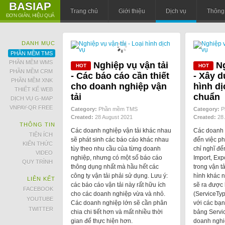
BASIAP
Trang chủ
Giới thiệu
Dịch vụ
Thông 
ĐƠN GIẢN, HIỆU QUẢ
DANH MỤC
PHẦN MỀM TMS
PHẦN MỀM WMS
Nghiệp vụ vận tải
Ng
PHẦN MỀM CRM
- Các báo cáo cần thiết
- Xây d
PHẦN MỀM XNK
cho doanh nghiệp vận
hình dị
THIẾT KẾ WEB
tải
chuẩn
DỊCH VỤ G-MAP
VNPAY-QR FREE
Category:
Phần mềm TMS
Category:
P
Created:
28 August 2021
Created:
28 
THÔNG TIN
Các doanh nghiệp vận tải khác nhau
Các doanh n
TIỆN ÍCH
sẽ phát sinh các báo cáo khác nhau
đến việc ph
KIẾN THỨC
tùy theo nhu cầu của từng doanh
chỉ nghĩ đế
VIDEO
nghiệp, nhưng có một số báo cáo
Import, Exp
QUY TRÌNH
thông dụng nhất mà hầu hết các
trong vận t
công ty vận tải phải sử dụng. Lưu ý:
hình khác n
LIÊN KẾT
các báo cáo vận tải này rất hữu ích
sẽ ra được 
FACEBOOK
cho các doanh nghiệp vừa và nhỏ.
(ServiceTyp
YOUTUBE
Các doanh nghiệp lớn sẽ cần phân
với các bạ
TWITTER
chia chi tiết hơn và mất nhiều thời
bảng Servi
gian để thực hiện hơn.
doanh nghi