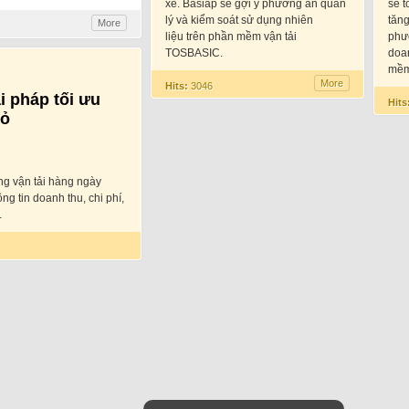
xe. Basiap sẽ gợi ý phương án quản
sẽ t
lý và kiểm soát sử dụng nhiên
tăng
More
liệu trên phần mềm vận tải
phươ
TOSBASIC.
doan
mềm
More
Hits:
3046
i pháp tối ưu
Hits
hỏ
g vận tải hàng ngày
ng tin doanh thu, chi phí,
.