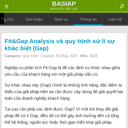
BASIAP
ĐƠN GIẢN, HIỆU QUẢ
ang chủ
Giới thiệu
Dịch vụ
Thông tin
Liên hệ
Fit&Gap Analysis và quy trình xử lí sự
khác biệt (Gap)
Category:
Quy trình
Created: 09 May 2023
Hits:
3628
Nghiệp vụ phân tích Fit-Gap là để xác định sự khác nhau giữa
yêu cầu của khách hàng với một giải pháp sẵn có.
Sự khác nhau này (Gap) chính là những tính năng, đặc điểm bị
thiếu của giải pháp hiện tại cần được xây dựng để giải quyết bài
toán của doanh nghiệp khách hàng.
Tại sao cần phải xác định được Gap? Vì một khi thay đổi giải
pháp để xử lí Gap, điều đó có thể gây ảnh hưởng đến cả tổng
thể hệ thống, nguồn lực hoặc thời gian triển khai giải pháp.