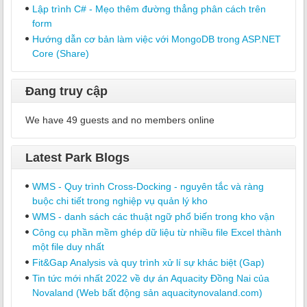
Lập trình C# - Mẹo thêm đường thẳng phân cách trên
form
Hướng dẫn cơ bản làm việc với MongoDB trong ASP.NET
Core (Share)
Đang truy cập
We have 49 guests and no members online
Latest Park Blogs
WMS - Quy trình Cross-Docking - nguyên tắc và ràng
buộc chi tiết trong nghiệp vụ quản lý kho
WMS - danh sách các thuật ngữ phổ biến trong kho vận
Công cụ phần mềm ghép dữ liệu từ nhiều file Excel thành
một file duy nhất
Fit&Gap Analysis và quy trình xử lí sự khác biệt (Gap)
Tin tức mới nhất 2022 về dự án Aquacity Đồng Nai của
Novaland (Web bất động sản aquacitynovaland.com)